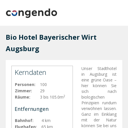
Bio Hotel Bayerischer Wirt
Augsburg
Unser Stadthotel
Kerndaten
in Augsburg ist
eine grüne Oase –
Personen:
100
hier können Sie
Zimmer:
29
sich nach
2
Räume:
3 bis 105.0m
biologischen
Prinzipien rundum
Entfernungen
verwöhnen lassen.
Ganz im Einklang
mit der Natur
Bahnhof:
4 km
können Sie bei uns
Flughafen:
65 km